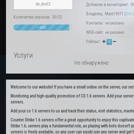
de_dust2
Добавлен в мониторинг: 06.
Владелец: Mare19971 (
Это 
Количество игроков: 30/32
Контакты: не указано
~ 94%
WEB-сайт: не указано
Рейтинг:
0
Услуги
Не обнаружено
Welcome to our website! If you have a small online on the server, our servi
Monitoring and high-quality promotion of CS 1.6 servers. Add your server
servers.
Add your cs 1.6 servers to us and track their status, visit statistics, maste
Counter Strike 1.6 servers offer a great opportunity to enjoy this captiva
Strike 1.6, servers play a fundamental role, as playing with bots doesn't pr
servers is freely available, so any user can easily join any server and g