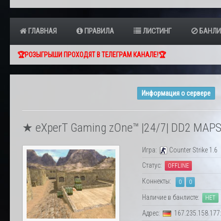
ГЛАВНАЯ
ПРАВИЛА
ЛИСТИНГ
БАНЛИ
🏆РОЗЫГРЫШИ ПРОХОДЯТ В ТЕЛЕГРАМ КАНАЛЕ!🏆
Информация о сервере
★ eXperT Gaming zOne™ |24/7| DD2 MAPS 
Игра:
Counter Strike 1.6
Статус:
OFFLINE
Коннекты:
0
0
Наличие в банлисте:
НЕТ
Адрес:
167.235.158.177