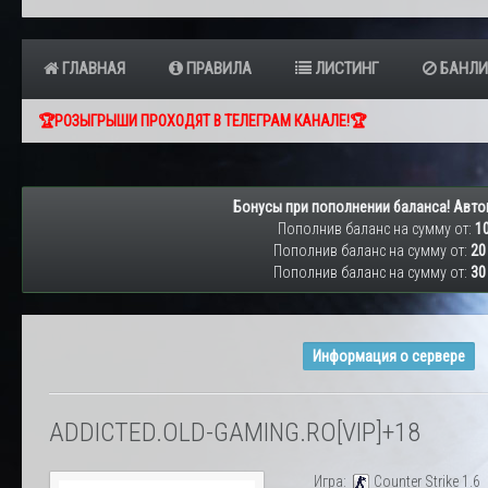
ГЛАВНАЯ
ПРАВИЛА
ЛИСТИНГ
БАНЛИ
🏆РОЗЫГРЫШИ ПРОХОДЯТ В ТЕЛЕГРАМ КАНАЛЕ!🏆
Бонусы при пополнении баланса! Авто
Пополнив баланс на сумму от:
10
Пополнив баланс на сумму от:
20
Пополнив баланс на сумму от:
30
Информация о сервере
ADDICTED.OLD-GAMING.RO[VIP]+18
Игра:
Counter Strike 1.6