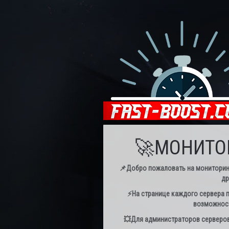
🚀МОНИТОР
📌Добро пожаловать на мониторинг с
др
⚡️На странице каждого сервера п
возможност
💥Для администраторов серверов 