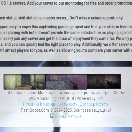
 CS 1.6 servers. Add your server to our monitoring for free and order promotion
ir status, visit statistics, master server... Don't miss a unique opportunity!
opportunity to enjoy this captivating gaming project and test your skills in team
e, as playing with bots doesn't provide the same satisfaction as playing against re
can easily join any server and get the dose of enjoyment they came for. We only 
ss, and you can quickly find the right place to play. Additionally, we offer server
 will attract players for you, as well as allowing you to compare your server wit
«fast-boost.com - Мониторинг и раскрутка игровых серверов CS 1.6»
SVV Monitor Engine v1.0.10 | Powered by
SVV
Политика Конфиденциальности
|
Договор Оферты
Fast-Boost.Com © 2024-2025. Все права защищены!