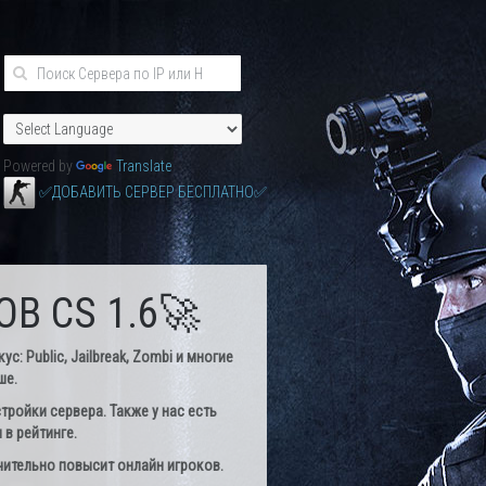
Powered by
Translate
✅ДОБАВИТЬ СЕРВЕР БЕСПЛАТНО✅
В CS 1.6🚀
: Public, Jailbreak, Zombi и многие
ше.
тройки сервера. Также у нас есть
в рейтинге.
чительно повысит онлайн игроков.