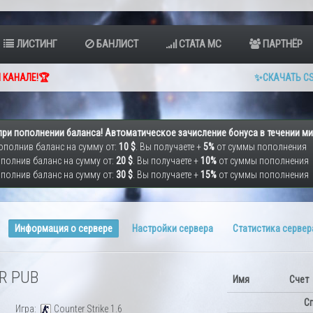
ЛИСТИНГ
БАНЛИСТ
СТАТА МС
ПАРТНЁР
 КАНАЛЕ!🏆
✨СКАЧАТЬ CS
при пополнении баланса! Автоматическое зачисление бонуса в течении ми
ополнив баланс на сумму от:
10 $
. Вы получаете +
5%
от суммы пополнения
полнив баланс на сумму от:
20 $
. Вы получаете +
10%
от суммы пополнения
полнив баланс на сумму от:
30 $
. Вы получаете +
15%
от суммы пополнения
Информация о сервере
Настройки сервера
Статистика сервер
R PUB
Имя
Счет
Сп
Игра:
Counter Strike 1.6