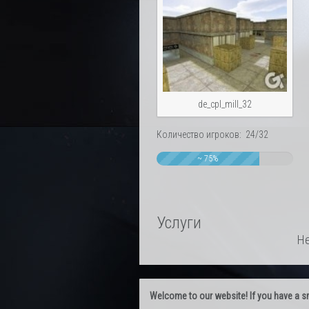
de_cpl_mill_32
Количество игроков: 24/32
~ 75%
Услуги
Не
Welcome to our website! If you have a smal