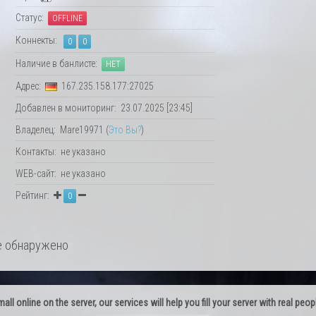
Статус:
OFFLINE
Коннекты:
0
0
Наличие в банлисте:
НЕТ
Адрес:
167.235.158.177:27025
Добавлен в мониторинг: 23.07.2025 [23:45]
Владелец: Mare19971 (
Это Вы?
)
Контакты: не указано
WEB-сайт: не указано
Рейтинг:
0
 обнаружено
l online on the server, our services will help you fill your server with real peop