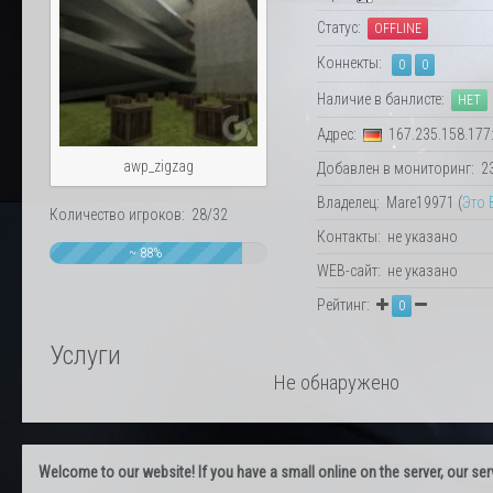
Статус:
OFFLINE
Коннекты:
0
0
Наличие в банлисте:
НЕТ
Адрес:
167.235.158.177
awp_zigzag
Добавлен в мониторинг: 23.
Владелец: Mare19971 (
Это 
Количество игроков: 28/32
Контакты: не указано
~ 88%
WEB-сайт: не указано
Рейтинг:
0
Услуги
Не обнаружено
Welcome to our website! If you have a small online on the server, our servi