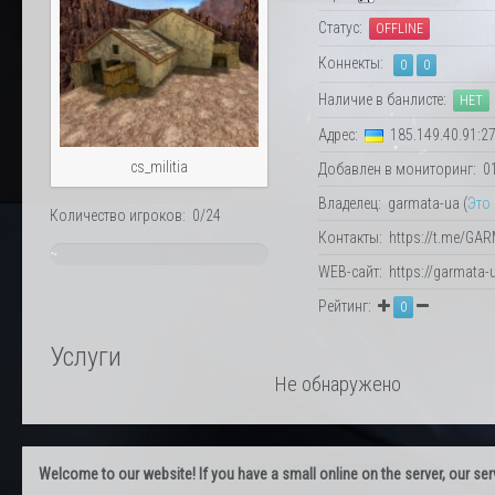
Статус:
OFFLINE
Коннекты:
0
0
Наличие в банлисте:
НЕТ
Адрес:
185.149.40.91:2
cs_militia
Добавлен в мониторинг: 01.
Владелец: garmata-ua (
Это
Количество игроков: 0/24
Контакты: https://t.me/GA
~
WEB-сайт: https://garmata-u
0%
Рейтинг:
0
Услуги
Не обнаружено
Welcome to our website! If you have a small online on the server, our servi