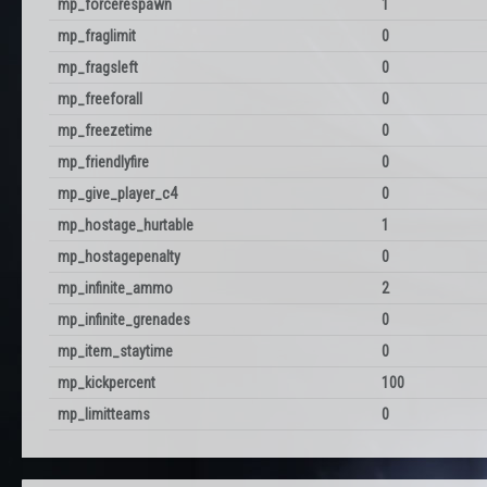
mp_forcerespawn
1
mp_fraglimit
0
mp_fragsleft
0
mp_freeforall
0
mp_freezetime
0
mp_friendlyfire
0
mp_give_player_c4
0
mp_hostage_hurtable
1
mp_hostagepenalty
0
mp_infinite_ammo
2
mp_infinite_grenades
0
mp_item_staytime
0
mp_kickpercent
100
mp_limitteams
0