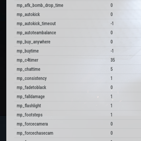
mp_afk_bomb_drop_time
0
mp_autokick
0
mp_autokick_timeout
-1
mp_autoteambalance
0
mp_buy_anywhere
0
mp_buytime
-1
mp_c4timer
35
mp_chattime
5
mp_consistency
1
mp_fadetoblack
0
mp_falldamage
1
mp_flashlight
1
mp_footsteps
1
mp_forcecamera
0
mp_forcechasecam
0