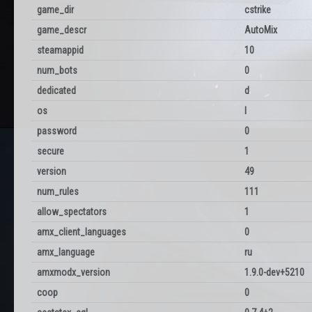
game_dir
cstrike
game_descr
AutoMix
steamappid
10
num_bots
0
dedicated
d
os
l
password
0
secure
1
version
49
num_rules
111
allow_spectators
1
amx_client_languages
0
amx_language
ru
amxmodx_version
1.9.0-dev+5210
coop
0