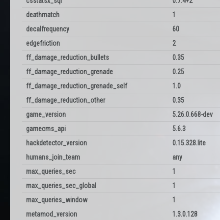
csstatsx_sql
0.7.4+2
deathmatch
1
decalfrequency
60
edgefriction
2
ff_damage_reduction_bullets
0.35
ff_damage_reduction_grenade
0.25
ff_damage_reduction_grenade_self
1.0
ff_damage_reduction_other
0.35
game_version
5.26.0.668-dev
gamecms_api
5.6.3
hackdetector_version
0.15.328.lite
humans_join_team
any
max_queries_sec
1
max_queries_sec_global
1
max_queries_window
1
metamod_version
1.3.0.128