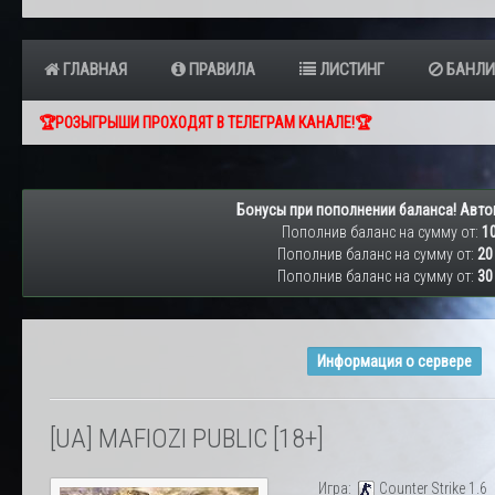
ГЛАВНАЯ
ПРАВИЛА
ЛИСТИНГ
БАНЛИ
🏆РОЗЫГРЫШИ ПРОХОДЯТ В ТЕЛЕГРАМ КАНАЛЕ!🏆
Бонусы при пополнении баланса! Авто
Пополнив баланс на сумму от:
10
Пополнив баланс на сумму от:
20
Пополнив баланс на сумму от:
30
Информация о сервере
[UA] MAFIOZI PUBLIC [18+]
Игра:
Counter Strike 1.6