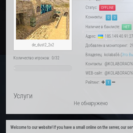
Статус:
OFFLINE
Коннекты:
0
0
Наличие в банлисте:
НЕТ
Адрес:
185.149.40.91:2
de_dust2_2x2
Добавлен в мониторинг: 29.
Владелец: kolaba56 (
Это В
Количество игроков: 0/32
Контакты: @KOLABORACIY
~
WEB-сайт: @KOLABORACIY
0%
Рейтинг:
1
Услуги
Не обнаружено
Welcome to our website! If you have a small online on the server, our servi