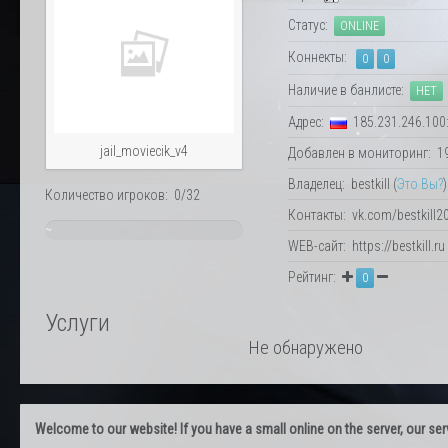
Статус:
ONLINE
Коннекты:
0
0
Наличие в банлисте:
НЕТ
Адрес:
185.231.246.100
jail_moviecik_v4
Добавлен в мониторинг: 19.
Владелец: bestkill (
Это Вы?
)
Количество игроков: 0/32
Контакты: vk.com/bestkill2
~
WEB-сайт: https://bestkill.ru
0%
Рейтинг:
0
Услуги
Не обнаружено
Welcome to our website! If you have a small online on the server, our servi