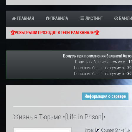
ГЛАВНАЯ
ПРАВИЛА
ЛИСТИНГ
БАНЛИ
🏆РОЗЫГРЫШИ ПРОХОДЯТ В ТЕЛЕГРАМ КАНАЛЕ!🏆
Бонусы при пополнении баланса! Авто
Пополнив баланс на сумму от:
10
Пополнив баланс на сумму от:
20
Пополнив баланс на сумму от:
30
Информация о сервере
Жизнь в Тюрьме •[Life in Prison]•
Игра:
Counter Strike 1.6