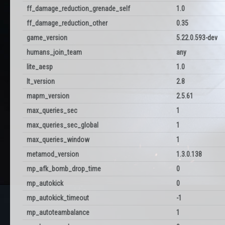
ff_damage_reduction_grenade_self
1.0
ff_damage_reduction_other
0.35
game_version
5.22.0.593-dev
humans_join_team
any
lite_aesp
1.0
lt_version
2.8
mapm_version
2.5.61
max_queries_sec
1
max_queries_sec_global
1
max_queries_window
1
metamod_version
1.3.0.138
mp_afk_bomb_drop_time
0
mp_autokick
0
mp_autokick_timeout
-1
mp_autoteambalance
1