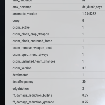
amx_language
ru
amx_nextmap
de_dust2_toys
amxmodx_version
1.9.0.5232
coop
0
csdm_active
1
csdm_block_drop_weapon
1
csdm_block_endround_force
1
csdm_remove_weapon_dead
1
csdm_spec_menu_always
1
csdm_unlimited_team_changes
1
csdm_version
3.6
deathmatch
1
decalfrequency
30
edgefriction
2
ff_damage_reduction_bullets
0.35
ff_damage_reduction_grenade
0.25