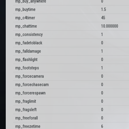
mp_buy_anywhere
0
mp_buytime
1.5
mp_c4timer
45
mp_chattime
10.000000
mp_consistency
1
mp_fadetoblack
0
mp_falldamage
1
mp_flashlight
0
mp_footsteps
1
mp_forcecamera
0
mp_forcechasecam
0
mp_forcerespawn
0
mp_fraglimit
0
mp_fragsleft
0
mp_freeforall
0
mp_freezetime
6