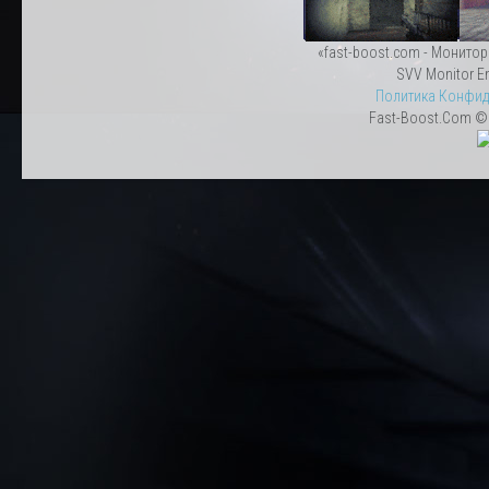
«fast-boost.com - Монитор
SVV Monitor En
Политика Конфид
Fast-Boost.Com © 