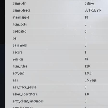
game_dir
cstrike
game_descr
GS FREE VIP
steamappid
10
num_bots
0
dedicated
d
os
l
password
0
secure
1
version
49
num_rules
120
adv_gag
1.9.0
aes
0.5 Vega
aes_track_pause
0
allow_spectators
1.0
amx_client_languages
0