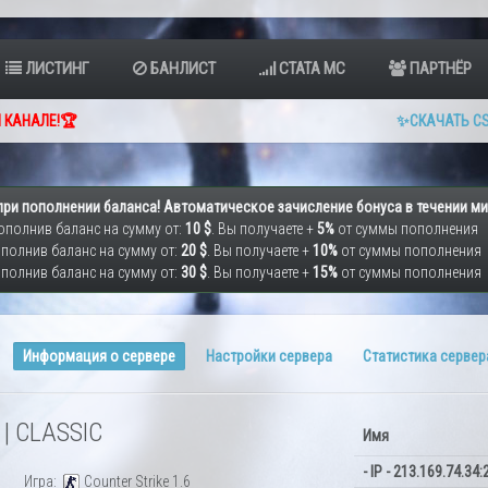
ЛИСТИНГ
БАНЛИСТ
СТАТА МС
ПАРТНЁР
 КАНАЛЕ!🏆
✨СКАЧАТЬ CS
при пополнении баланса! Автоматическое зачисление бонуса в течении ми
ополнив баланс на сумму от:
10 $
. Вы получаете +
5%
от суммы пополнения
полнив баланс на сумму от:
20 $
. Вы получаете +
10%
от суммы пополнения
полнив баланс на сумму от:
30 $
. Вы получаете +
15%
от суммы пополнения
Информация о сервере
Настройки сервера
Статистика сервер
n | CLASSIC
Имя
- IP - 213.169.74.34:2
Игра:
Counter Strike 1.6