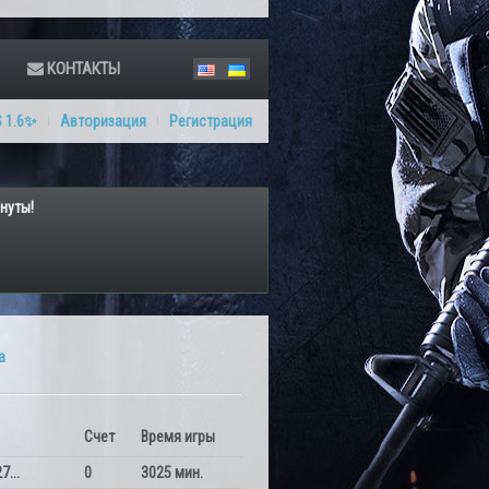
КОНТАКТЫ
 1.6✨
Авторизация
Регистрация
нуты!
а
Счет
Время игры
7...
0
3025 мин.