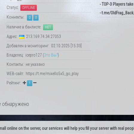
- TOP-3 Players take 
Статус:
OFFLINE
- t.me/OldFrag_Back_
Коннекты:
0
0
Наличие в банлисте:
НЕТ
Адрес:
213.169.74.34:27053
Добавлен в мониторинг: 02.10.2025 [15:33]
Владелец: icepro127 (
Это Вы?
)
Контакты: не указано
WEB-сайт: https://t.me/mixello5x5_go_play
Рейтинг:
1
 обнаружено
l online on the server, our services will help you fill your server with real peop