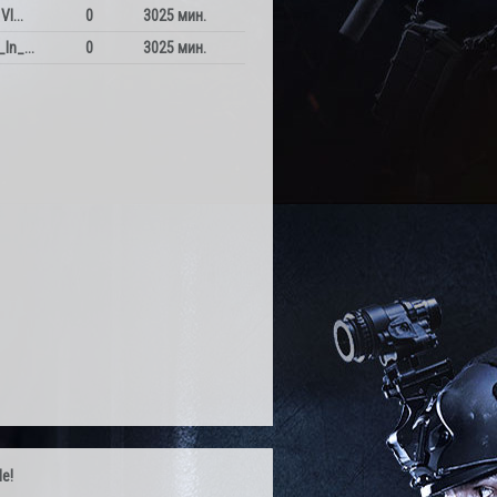
VI...
0
3025 мин.
In_...
0
3025 мин.
le!