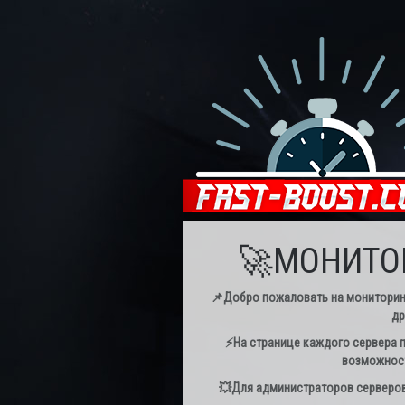
🚀МОНИТОР
📌Добро пожаловать на мониторинг с
др
⚡️На странице каждого сервера п
возможност
💥Для администраторов серверов 