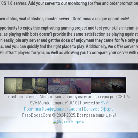
 CS 1.6 servers. Add your server to our monitoring for free and order promotion
ir status, visit statistics, master server... Don't miss a unique opportunity!
opportunity to enjoy this captivating gaming project and test your skills in team
e, as playing with bots doesn't provide the same satisfaction as playing against re
can easily join any server and get the dose of enjoyment they came for. We only 
ss, and you can quickly find the right place to play. Additionally, we offer server
 will attract players for you, as well as allowing you to compare your server wit
«fast-boost.com - Мониторинг и раскрутка игровых серверов CS 1.6»
SVV Monitor Engine v1.0.10 | Powered by
SVV
Политика Конфиденциальности
|
Договор Оферты
Fast-Boost.Com © 2024-2025. Все права защищены!