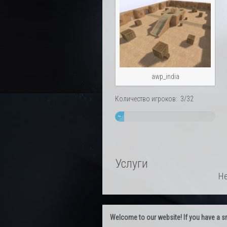
awp_india
Количество игроков: 3/32
~
9%
Услуги
Не
Welcome to our website! If you have a smal