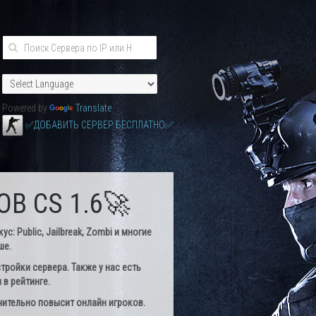
Powered by
Translate
✅ДОБАВИТЬ СЕРВЕР БЕСПЛАТНО✅
В CS 1.6🚀
: Public, Jailbreak, Zombi и многие
ше.
тройки сервера. Также у нас есть
в рейтинге.
чительно повысит онлайн игроков.