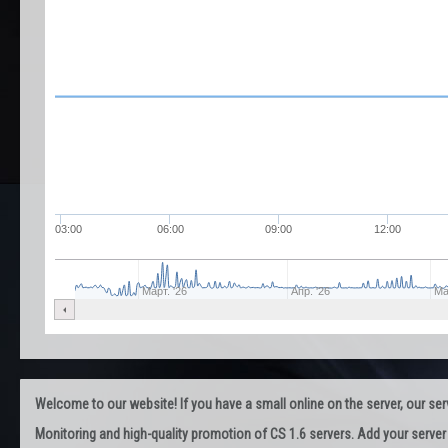
03:00
06:00
09:00
12:00
Март. '26
Апр. '26
Ма
Welcome to our website! If you have a small online on the server, our servi
Monitoring and high-quality promotion of CS 1.6 servers. Add your server