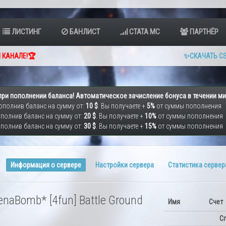
ЛИСТИНГ
БАНЛИСТ
СТАТА МС
ПАРТНЁР
 КАНАЛЕ!🏆
✨СКАЧАТЬ CS
при пополнении баланса! Автоматическое зачисление бонуса в течении ми
ополнив баланс на сумму от:
10 $
. Вы получаете +
5%
от суммы пополнения
полнив баланс на сумму от:
20 $
. Вы получаете +
10%
от суммы пополнения
полнив баланс на сумму от:
30 $
. Вы получаете +
15%
от суммы пополнения
Информация о сервере
Настройки сервера
Статистика сервер
ArenaBomb* [4fun] Battle Ground
Имя
Счет
Сп