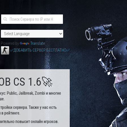
Powered by
Translate
✅ДОБАВИТЬ СЕРВЕР БЕСПЛАТНО✅
В CS 1.6🚀
: Public, Jailbreak, Zombi и многие
ше.
тройки сервера. Также у нас есть
в рейтинге.
чительно повысит онлайн игроков.