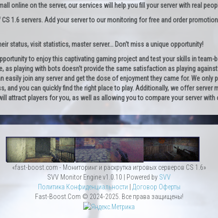
l online on the server, our services will help you fill your server with real peop
 CS 1.6 servers. Add your server to our monitoring for free and order promotion
ir status, visit statistics, master server... Don't miss a unique opportunity!
opportunity to enjoy this captivating gaming project and test your skills in team
e, as playing with bots doesn't provide the same satisfaction as playing against re
can easily join any server and get the dose of enjoyment they came for. We only 
ss, and you can quickly find the right place to play. Additionally, we offer server
 will attract players for you, as well as allowing you to compare your server wit
«fast-boost.com - Мониторинг и раскрутка игровых серверов CS 1.6»
SVV Monitor Engine v1.0.10 | Powered by
SVV
Политика Конфиденциальности
|
Договор Оферты
Fast-Boost.Com © 2024-2025. Все права защищены!