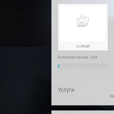
cs_deagle
Количество игроков: 2/64
~
3%
Услуги
Не