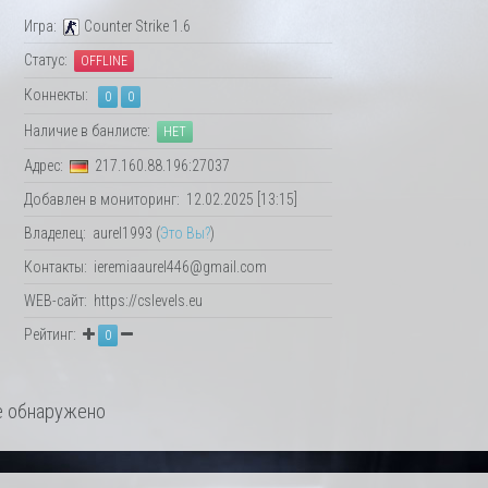
Игра:
Counter Strike 1.6
Статус:
OFFLINE
Коннекты:
0
0
Наличие в банлисте:
НЕТ
Адрес:
217.160.88.196:27037
Добавлен в мониторинг: 12.02.2025 [13:15]
Владелец: aurel1993 (
Это Вы?
)
Контакты: ieremiaaurel446@gmail.com
WEB-сайт: https://cslevels.eu
Рейтинг:
0
 обнаружено