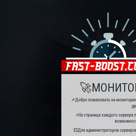
🚀МОНИТОР
📌Добро пожаловать на мониторинг с
др
⚡️На странице каждого сервера п
возможност
💥Для администраторов серверов 