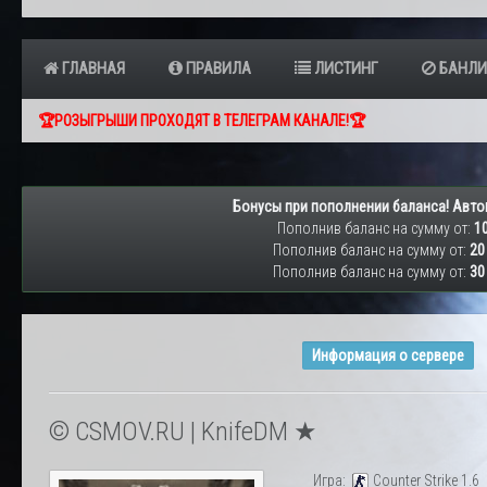
ГЛАВНАЯ
ПРАВИЛА
ЛИСТИНГ
БАНЛИ
🏆РОЗЫГРЫШИ ПРОХОДЯТ В ТЕЛЕГРАМ КАНАЛЕ!🏆
Бонусы при пополнении баланса! Авто
Пополнив баланс на сумму от:
10
Пополнив баланс на сумму от:
20
Пополнив баланс на сумму от:
30
Информация о сервере
© CSMOV.RU | KnifeDM ★
Игра:
Counter Strike 1.6