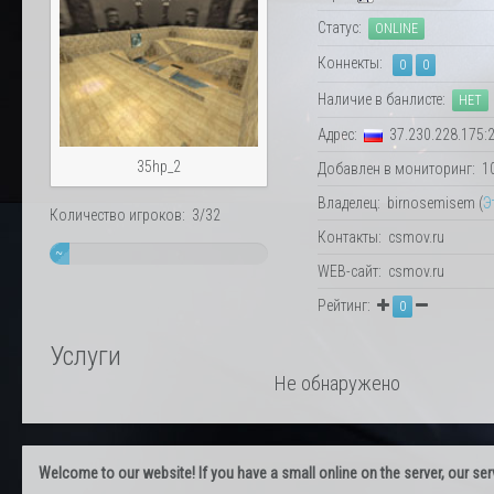
Статус:
ONLINE
Коннекты:
0
0
Наличие в банлисте:
НЕТ
Адрес:
37.230.228.175:
35hp_2
Добавлен в мониторинг: 10.
Владелец: birnosemisem (
Э
Количество игроков: 3/32
Контакты: csmov.ru
~
WEB-сайт: csmov.ru
9%
Рейтинг:
0
Услуги
Не обнаружено
Welcome to our website! If you have a small online on the server, our servi