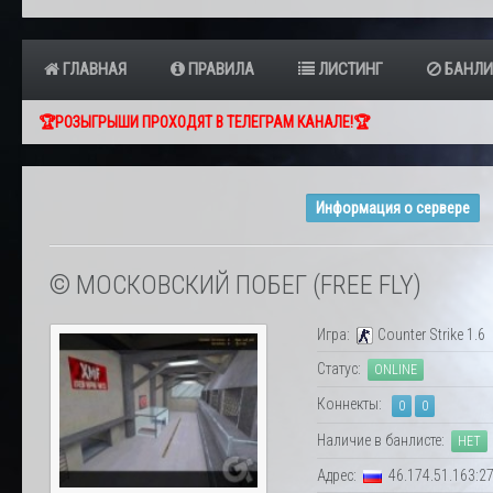
ГЛАВНАЯ
ПРАВИЛА
ЛИСТИНГ
БАНЛИ
🏆РОЗЫГРЫШИ ПРОХОДЯТ В ТЕЛЕГРАМ КАНАЛЕ!🏆
Информация о сервере
© МОСКОВСКИЙ ПОБЕГ (FREE FLY)
Игра:
Counter Strike 1.6
Статус:
ONLINE
Коннекты:
0
0
Наличие в банлисте:
НЕТ
Адрес:
46.174.51.163:2