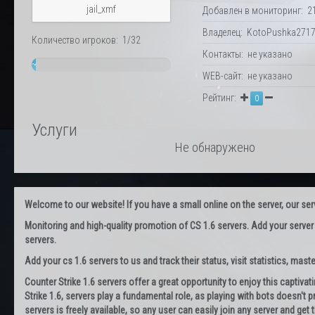
jail_xmf
Добавлен в мониторинг: 21.
Владелец: KotoPushka2717
Количество игроков: 1/32
Контакты: не указано
~
WEB-сайт: не указано
3%
Рейтинг:
0
Услуги
Не обнаружено
Welcome to our website! If you have a small online on the server, our servi
Monitoring and high-quality promotion of CS 1.6 servers. Add your server
servers.
Add your cs 1.6 servers to us and track their status, visit statistics, maste
Counter Strike 1.6 servers offer a great opportunity to enjoy this captiva
Strike 1.6, servers play a fundamental role, as playing with bots doesn't pr
servers is freely available, so any user can easily join any server and g