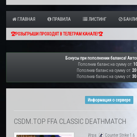
ГЛАВНАЯ
ПРАВИЛА
ЛИСТИНГ
БАНЛИ
🏆РОЗЫГРЫШИ ПРОХОДЯТ В ТЕЛЕГРАМ КАНАЛЕ!🏆
Бонусы при пополнении баланса! Авто
Пополнив баланс на сумму от:
10
Пополнив баланс на сумму от:
20
Пополнив баланс на сумму от:
30
Информация о сервере
CSDM.TOP FFA CLASSIC DEATHMATCH
Игра:
Counter Strike 1.6