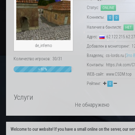
Статус:
ONLINE
Коннекты:
0
0
Наличие в банлисте:
НЕТ
Адрес:
62.122.215.62:2
de_inferno
Добавлен в мониторинг: 12.
Владелец: cs-lords.ru (
Это 
Количество игроков: 30/31
Контакты: https://vk.com/
~ 97%
WEB-сайт: www.CSDM.top
Рейтинг:
0
Услуги
Не обнаружено
Welcome to our website! If you have a small online on the server, our servi