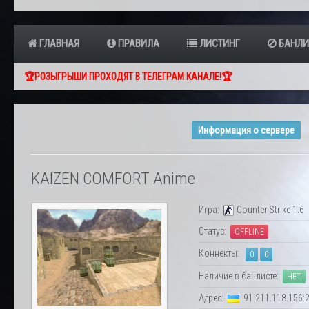
ГЛАВНАЯ
ПРАВИЛА
ЛИСТИНГ
БАНЛИ
🏆РОЗЫГРЫШИ ПРОХОДЯТ В ТЕЛЕГРАМ КАНАЛЕ!🏆
Информация о сервере
KAIZEN COMFORT Anime
Игра:
Counter Strike 1.6
Статус:
OFFLINE
Коннекты:
0
0
Наличие в банлисте:
НЕТ
Адрес:
91.211.118.156: