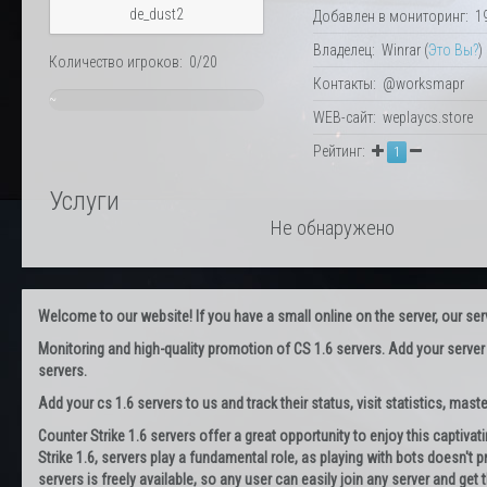
de_dust2
Добавлен в мониторинг: 19.
Владелец: Winrar (
Это Вы?
)
Количество игроков: 0/20
Контакты: @worksmapr
~
WEB-сайт: weplaycs.store
0%
Рейтинг:
1
Услуги
Не обнаружено
Welcome to our website! If you have a small online on the server, our servi
Monitoring and high-quality promotion of CS 1.6 servers. Add your server
servers.
Add your cs 1.6 servers to us and track their status, visit statistics, maste
Counter Strike 1.6 servers offer a great opportunity to enjoy this captiva
Strike 1.6, servers play a fundamental role, as playing with bots doesn't pr
servers is freely available, so any user can easily join any server and g