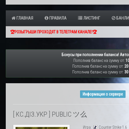
ГЛАВНАЯ
ПРАВИЛА
ЛИСТИНГ
БАНЛИ
🏆РОЗЫГРЫШИ ПРОХОДЯТ В ТЕЛЕГРАМ КАНАЛЕ!🏆
Бонусы при пополнении баланса! Авто
Пополнив баланс на сумму от:
10
Пополнив баланс на сумму от:
20
Пополнив баланс на сумму от:
30
Информация о сервере
[ КС.ДІЗ.УКР ] PUBLIC ツ么
Игра:
Counter Strike 1.6