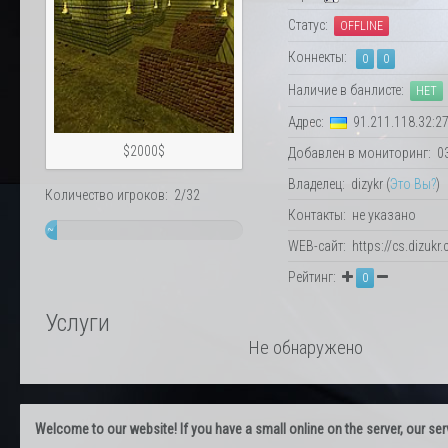
Статус:
OFFLINE
Коннекты:
0
0
Наличие в банлисте:
НЕТ
Адрес:
91.211.118.32:2
$2000$
Добавлен в мониторинг: 03.
Владелец: dizykr (
Это Вы?
)
Количество игроков: 2/32
Контакты: не указано
~
WEB-сайт: https://cs.dizukr
6%
Рейтинг:
0
Услуги
Не обнаружено
Welcome to our website! If you have a small online on the server, our servi