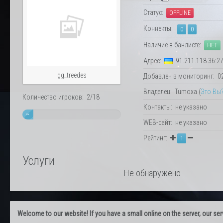
Статус:
OFFLINE
Коннекты:
0
0
Наличие в банлисте:
НЕТ
Адрес:
91.211.118.36:2
gg_treedes
Добавлен в мониторинг: 02.
Владелец: Tumoxa (
Это Вы
Количество игроков: 2/18
Контакты: не указано
~
WEB-сайт: не указано
11%
Рейтинг:
1
Услуги
Не обнаружено
Welcome to our website! If you have a small online on the server, our servi