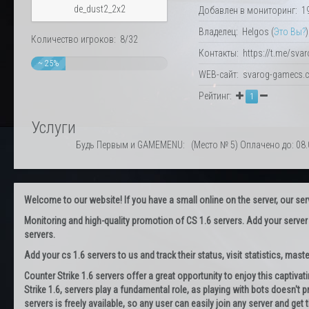
de_dust2_2x2
Добавлен в мониторинг: 19.
Владелец: Helgos (
Это Вы?
)
Количество игроков: 8/32
Контакты: https://t.me/sva
~ 25%
WEB-сайт: svarog-gamecs.
Рейтинг:
1
Услуги
Будь Первым и GAMEMENU: (Место № 5) Оплачено до: 08.0
Welcome to our website! If you have a small online on the server, our servi
Monitoring and high-quality promotion of CS 1.6 servers. Add your server
servers.
Add your cs 1.6 servers to us and track their status, visit statistics, maste
Counter Strike 1.6 servers offer a great opportunity to enjoy this captiva
Strike 1.6, servers play a fundamental role, as playing with bots doesn't pr
servers is freely available, so any user can easily join any server and g