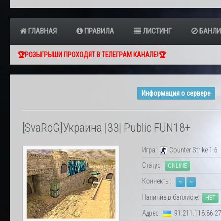
ГЛАВНАЯ
ПРАВИЛА
ЛИСТИНГ
БАНЛИ
🏆РОЗЫГРЫШИ ПРОХОДЯТ В ТЕЛЕГРАМ КАНАЛЕ!🏆
Информация о сервере
[SvaRoG]Украина |33| Public FUN18+
Игра:
Counter Strike 1.6
Статус:
ONLINE
Коннекты:
~
~
Наличие в банлисте:
НЕТ
Адрес:
91.211.118.86:2