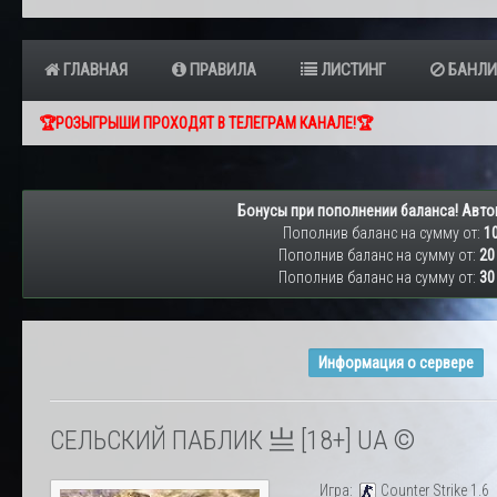
ГЛАВНАЯ
ПРАВИЛА
ЛИСТИНГ
БАНЛИ
🏆РОЗЫГРЫШИ ПРОХОДЯТ В ТЕЛЕГРАМ КАНАЛЕ!🏆
Бонусы при пополнении баланса! Авто
Пополнив баланс на сумму от:
10
Пополнив баланс на сумму от:
20
Пополнив баланс на сумму от:
30
Информация о сервере
СЕЛЬСКИЙ ПАБЛИК 亗 [18+] UA ©
Игра:
Counter Strike 1.6