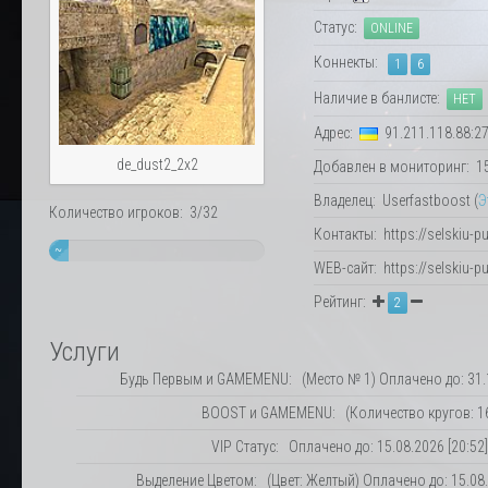
Статус:
ONLINE
Коннекты:
1
6
Наличие в банлисте:
НЕТ
Адрес:
91.211.118.88:2
de_dust2_2x2
Добавлен в мониторинг: 15.
Владелец: Userfastboost (
Э
Количество игроков: 3/32
Контакты: https://selskiu-p
~
WEB-сайт: https://selskiu-p
9%
Рейтинг:
2
Услуги
Будь Первым и GAMEMENU: (Место № 1) Оплачено до: 31.1
BOOST и GAMEMENU: (Количество кругов: 1
VIP Статус: Оплачено до: 15.08.2026 [20:52]
Выделение Цветом: (Цвет: Желтый) Оплачено до: 15.08.