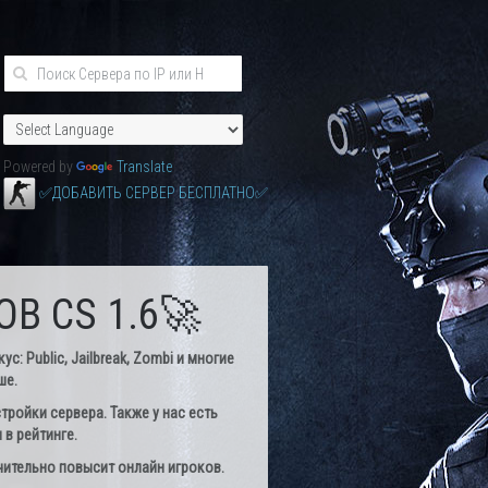
Powered by
Translate
✅ДОБАВИТЬ СЕРВЕР БЕСПЛАТНО✅
В CS 1.6🚀
: Public, Jailbreak, Zombi и многие
ше.
тройки сервера. Также у нас есть
в рейтинге.
чительно повысит онлайн игроков.