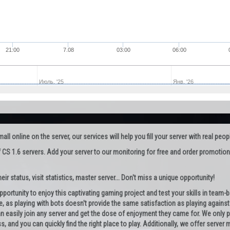
21:00
7.08
03:00
06:00
Июль. '25
Янв. '26
l online on the server, our services will help you fill your server with real peop
 CS 1.6 servers. Add your server to our monitoring for free and order promotion
ir status, visit statistics, master server... Don't miss a unique opportunity!
opportunity to enjoy this captivating gaming project and test your skills in team
e, as playing with bots doesn't provide the same satisfaction as playing against re
can easily join any server and get the dose of enjoyment they came for. We only 
ss, and you can quickly find the right place to play. Additionally, we offer server