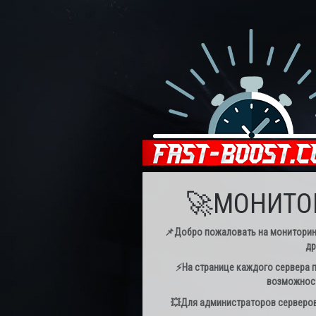
🚀МОНИТОР
📌Добро пожаловать на мониторинг с
др
⚡️На странице каждого сервера п
возможност
💥Для администраторов серверов 