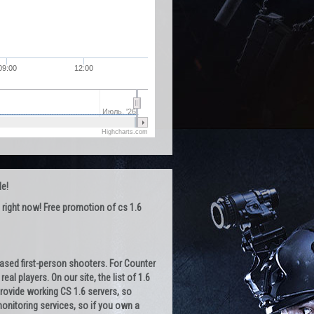
09:00
12:00
Июль. '26
Highcharts.com
le!
 right now! Free promotion of cs 1.6
-based first-person shooters. For Counter
al players. On our site, the list of 1.6
provide working CS 1.6 servers, so
 monitoring services, so if you own a