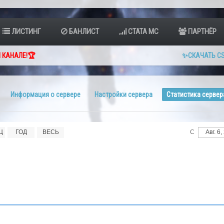
ЛИСТИНГ
БАНЛИСТ
СТАТА МС
ПАРТНЁР
 КАНАЛЕ!🏆
✨СКАЧАТЬ CS
Информация о сервере
Настройки сервера
Статистика сервер
Ц
ГОД
ВЕСЬ
С
Авг.