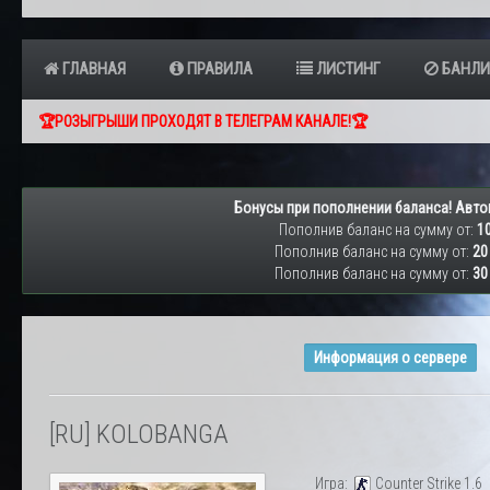
ГЛАВНАЯ
ПРАВИЛА
ЛИСТИНГ
БАНЛИ
🏆РОЗЫГРЫШИ ПРОХОДЯТ В ТЕЛЕГРАМ КАНАЛЕ!🏆
Бонусы при пополнении баланса! Авто
Пополнив баланс на сумму от:
10
Пополнив баланс на сумму от:
20
Пополнив баланс на сумму от:
30
Информация о сервере
[RU] KOLOBANGA
Игра:
Counter Strike 1.6