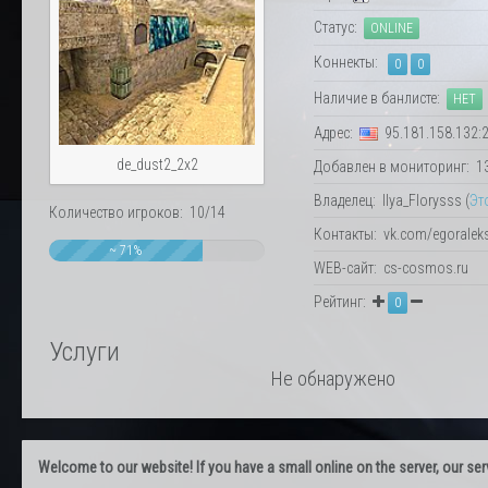
Статус:
ONLINE
Коннекты:
0
0
Наличие в банлисте:
НЕТ
Адрес:
95.181.158.132:
de_dust2_2x2
Добавлен в мониторинг: 13.
Владелец: Ilya_Florysss (
Эт
Количество игроков: 10/14
Контакты: vk.com/egoralek
~ 71%
WEB-сайт: cs-cosmos.ru
Рейтинг:
0
Услуги
Не обнаружено
Welcome to our website! If you have a small online on the server, our servi